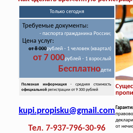
Только сегодня
Требуемые документы:
- паспорта гражданина России;
Цена услуг:
от 8 000
рублей - 1 человек (квартал)
от 7 000
рублей - 1 взрослый
Бесплатно
дети
Полезная информация
- средняя стоимость
Суще
официальной
регистрации от 9 300 рублей
пропи
Гаранти
kupi.propisku@gmail.com
правов
деклари
Тел. 7-937-796-30-96
от нечи