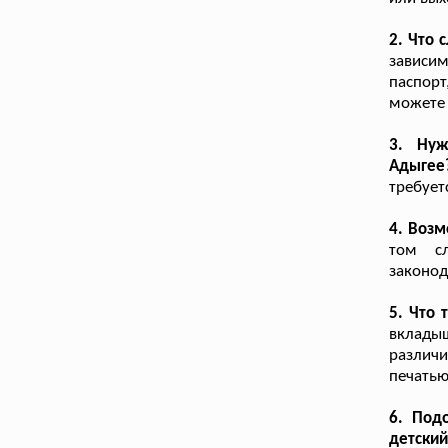
2. Что 
зависи
паспорт
можете 
3. Нуж
Адыгее
требует
4. Возм
том сл
законод
5. Что
вклады
различи
печать
6. Под
детски