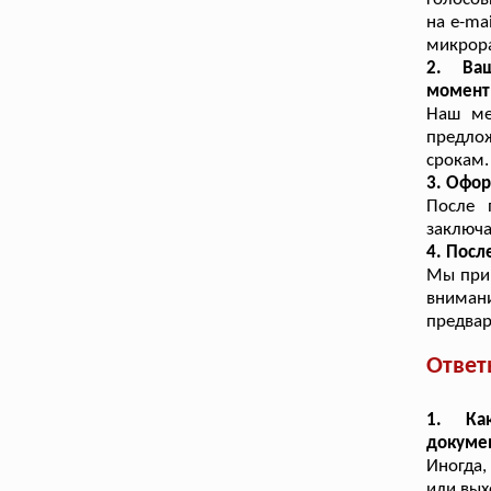
на e-ma
микрора
2. Ваш
момент
Наш ме
предлож
срокам.
3. Офор
После 
заключа
4. Посл
Мы прин
вниман
предвар
Ответ
1. Ка
докуме
Иногда,
или вых