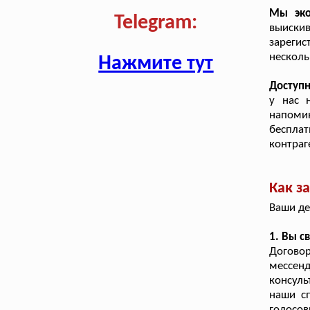
Мы эко
Telegram:
выиск
зарегис
несколь
Нажмите тут
Доступ
у нас 
напомин
беспла
контраг
Как з
Ваши де
1. Вы с
Догово
мессен
консуль
наши с
голосов