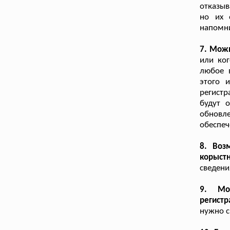
отказыв
но их 
напомни
7. Можн
или ког
любое 
этого 
регистр
будут 
обновл
обеспе
8. Воз
корыст
сведени
9. Мо
регист
нужно с