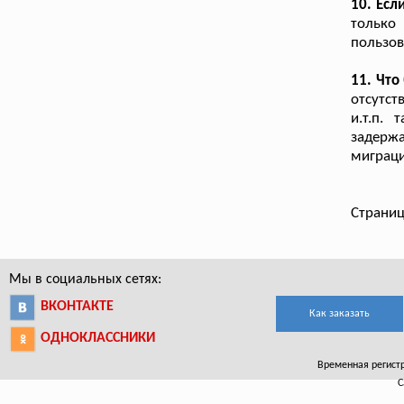
10. Есл
только
пользов
11. Что
отсутст
и.т.п.
задерж
миграци
Страниц
Мы в социальных сетях:
ВКОНТАКТЕ
Как заказать
ОДНОКЛАССНИКИ
Временная регистр
С